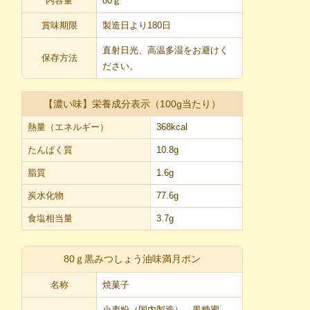
内容量
80ｇ
賞味期限
製造日より180日
直射日光、高温多湿をお避けく
保存方法
ださい。
【濃い味】栄養成分表示（100g当たり）
熱量（エネルギー）
368kcal
たんぱく質
10.8g
脂質
1.6g
炭水化物
77.6g
食塩相当量
3.7g
80ｇ黒みつしょう油味満月ポン
名称
焼菓子
小麦粉（国内製造）、黒糖蜜、