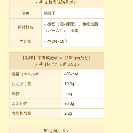
小判２枚塩味満月ポン
名称
焼菓子
小麦粉（国内製造）、植物油脂
原材料名
（パーム油）、食塩
内容量
小判2枚×10入
【塩味】栄養成分表示（100g当たり）
(小判1枚当たり約3.5ｇ)
熱量（エネルギー）
405kcal
たんぱく質
10.3g
脂質
9.5g
炭水化物
70.8g
食塩相当量
2.2g
90ｇ満月ポン