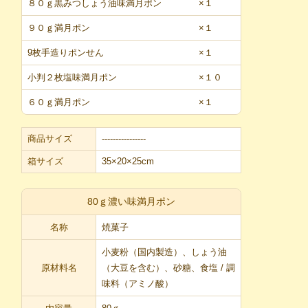
８０ｇ黒みつしょう油味満月ポン
×１
９０ｇ満月ポン
×１
9枚手造りポンせん
×１
小判２枚塩味満月ポン
×１０
６０ｇ満月ポン
×１
商品サイズ
----------------
箱サイズ
35×20×25cm
80ｇ濃い味満月ポン
名称
焼菓子
小麦粉（国内製造）、しょう油
原材料名
（大豆を含む）、砂糖、食塩 / 調
味料（アミノ酸）