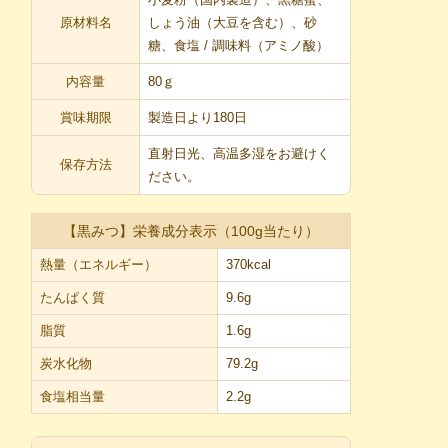
原材料名
しょう油（大豆を含む）、砂
糖、食塩 / 調味料（アミノ酸）
内容量
80ｇ
賞味期限
製造日より180日
直射日光、高温多湿をお避けく
保存方法
ださい。
【黒みつ】栄養成分表示（100g当たり）
熱量（エネルギー）
370kcal
たんぱく質
9.6g
脂質
1.6g
炭水化物
79.2g
食塩相当量
2.2g