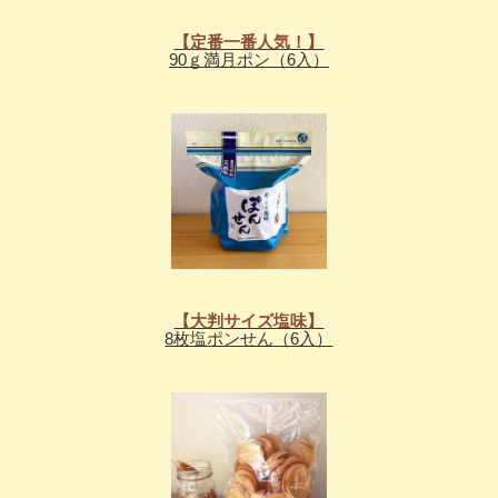
【定番一番人気！】
90ｇ満月ポン（6入）
【大判サイズ塩味】
8枚塩ポンせん（6入）