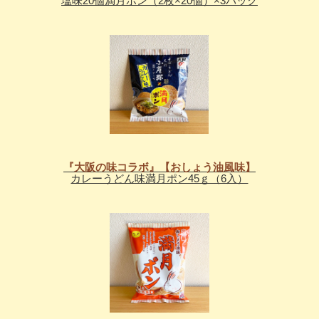
塩味20個満月ポン（2枚×20個）×3パック
『大阪の味コラボ』【おしょう油風味】
カレーうどん味満月ポン45ｇ（6入）