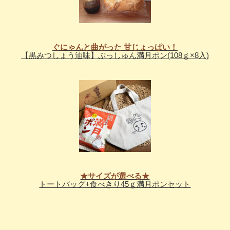
ぐにゃんと曲がった 甘じょっぱい！
【黒みつしょう油味】ぷっしゅん満月ポン(108ｇ×8入)
★サイズが選べる★
トートバッグ+食べきり45ｇ満月ポンセット