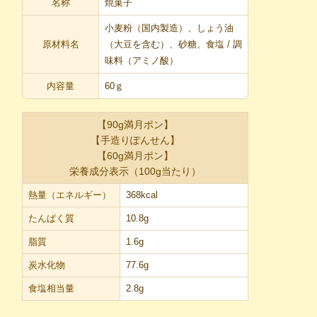
名称
焼菓子
小麦粉（国内製造）、しょう油
原材料名
（大豆を含む）、砂糖、食塩 / 調
味料（アミノ酸）
内容量
60ｇ
【90g満月ポン】
【手造りぽんせん】
【60g満月ポン】
栄養成分表示（100g当たり）
熱量（エネルギー）
368kcal
たんぱく質
10.8g
脂質
1.6g
炭水化物
77.6g
食塩相当量
2.8g