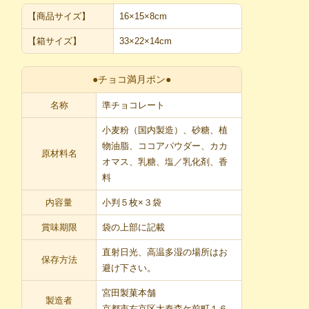
【商品サイズ】
16×15×8cm
【箱サイズ】
33×22×14cm
●チョコ満月ポン●
名称
準チョコレート
小麦粉（国内製造）、砂糖、植
物油脂、ココアパウダー、カカ
原材料名
オマス、乳糖、塩／乳化剤、香
料
内容量
小判５枚×３袋
賞味期限
袋の上部に記載
直射日光、高温多湿の場所はお
保存方法
避け下さい。
宮田製菓本舗
製造者
京都市右京区太秦森ケ前町１６