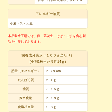
アレルギー物質
小麦・乳・大豆
本品製造工場では、卵・落花生・そば・ごまを含む製
品を生産しております。
栄養成分表示（１００ｇ当たり）
(小判1枚当たり約14ｇ)
熱量（エネルギー）
５３８kcal
たんぱく質
６.１ｇ
糖質
３０.５ｇ
炭水化物
５９.８ｇ
食塩相当量
０.８ｇ