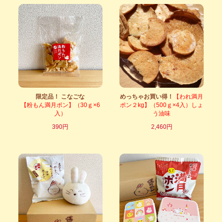
限定品！ こなごな
めっちゃお買い得！
【われ満月
【粉もん満月ポン】（30ｇ×6
ポン２kg】（500ｇ×4入）しょ
入）
う油味
390円
2,460円