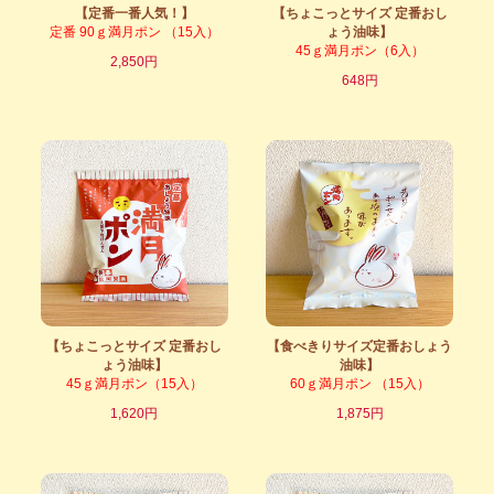
【定番一番人気！】
【ちょこっとサイズ 定番おし
定番 90ｇ満月ポン （15入）
ょう油味】
45ｇ満月ポン（6入）
2,850円
648円
【ちょこっとサイズ 定番おし
【食べきりサイズ定番おしょう
ょう油味】
油味】
45ｇ満月ポン（15入）
60ｇ満月ポン （15入）
1,620円
1,875円