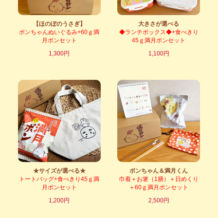
【ほのぼのうさぎ】
大きさが選べる
ポンちゃんぬいぐるみ+60ｇ満
◆ランチボックス◆+食べきり
月ポンセット
45ｇ満月ポンセット
1,300円
1,100円
★サイズが選べる★
ポンちゃん＆満月くん
トートバッグ+食べきり45ｇ満
巾着＋お箸（1膳）＋日めくり
月ポンセット
＋60ｇ満月ポンセット
1,200円
2,500円