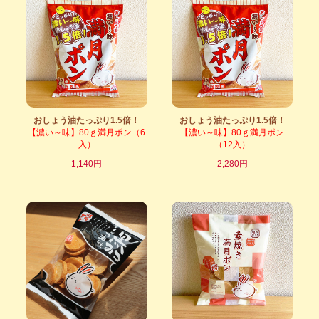
おしょう油たっぷり1.5倍！
おしょう油たっぷり1.5倍！
【濃い～味】80ｇ満月ポン（6
【濃い～味】80ｇ満月ポン
入）
（12入）
1,140円
2,280円