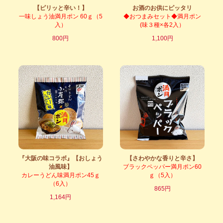
【ピリッと辛い！】
お酒のお供にピッタリ
一味しょう油満月ポン 60ｇ（5
◆おつまみセット◆満月ポン
入）
(味３種×各2入）
800円
1,100円
『大阪の味コラボ』【おしょう
【さわやかな香りと辛さ】
油風味】
ブラックペッパー満月ポン60
カレーうどん味満月ポン45ｇ
ｇ（5入）
（6入）
865円
1,164円