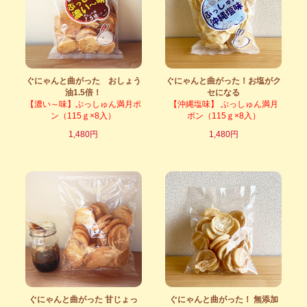
ぐにゃんと曲がった おしょう
ぐにゃんと曲がった！お塩がク
油1.5倍！
セになる
【濃い～味】ぷっしゅん満月ポ
【沖縄塩味】 ぷっしゅん満月
ン（115ｇ×8入）
ポン（115ｇ×8入）
1,480円
1,480円
ぐにゃんと曲がった 甘じょっ
ぐにゃんと曲がった！ 無添加