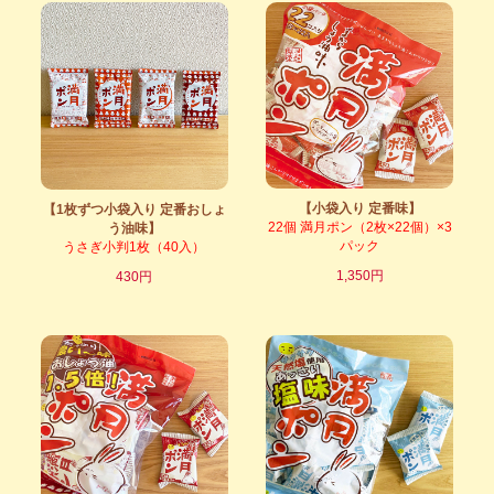
【小袋入り 定番味】
【1枚ずつ小袋入り 定番おしょ
22個 満月ポン（2枚×22個）×3
う油味】
パック
うさぎ小判1枚（40入）
1,350円
430円