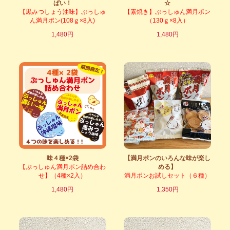
ぱい！
☆
【黒みつしょう油味】ぷっしゅ
【素焼き】ぷっしゅん満月ポン
ん満月ポン(108ｇ×8入)
（130ｇ×8入）
1,480円
1,480円
味４種×2袋
【満月ポンのいろんな味が楽し
【ぷっしゅん満月ポン詰め合わ
める】
せ】（4種×2入）
満月ポンお試しセット（６種）
1,480円
1,350円