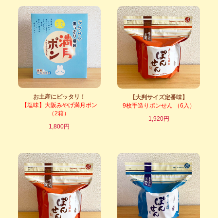
お土産にピッタリ！
【大判サイズ定番味】
【塩味】大阪みやげ満月ポン
9枚手造りポンせん （6入）
（2箱）
1,920円
1,800円