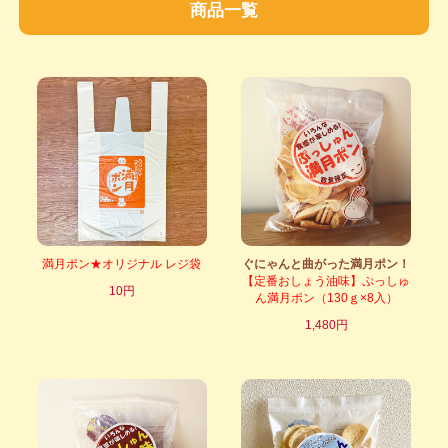
商品一覧
満月ポン★オリジナル レジ袋
ぐにゃんと曲がった満月ポン！
【定番おしょう油味】ぷっしゅ
10円
ん満月ポン（130ｇ×8入）
1,480円