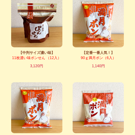
【中判サイズ濃い味】
【定番一番人気！】
11枚濃い味ポンせん （12入）
90ｇ満月ポン（6入）
3,120円
1,140円