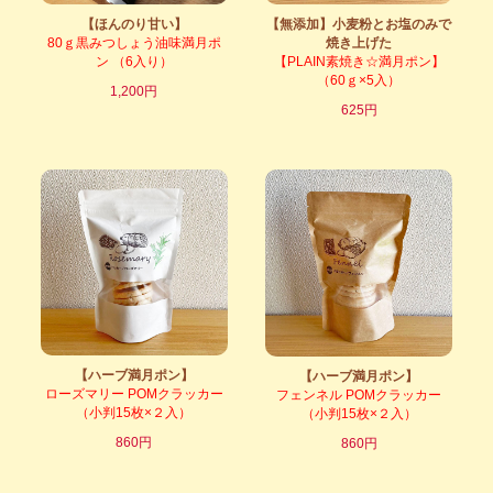
【ほんのり甘い】
【無添加】小麦粉とお塩のみで
80ｇ黒みつしょう油味満月ポ
焼き上げた
ン （6入り）
【PLAIN素焼き☆満月ポン】
（60ｇ×5入）
1,200円
625円
【ハーブ満月ポン】
【ハーブ満月ポン】
ローズマリー POMクラッカー
フェンネル POMクラッカー
（小判15枚×２入）
（小判15枚×２入）
860円
860円