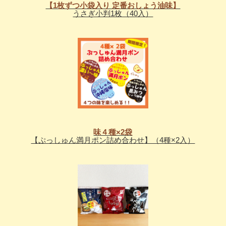
【1枚ずつ小袋入り 定番おしょう油味】
うさぎ小判1枚（40入）
味４種×2袋
【ぷっしゅん満月ポン詰め合わせ】（4種×2入）