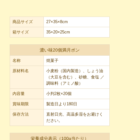
商品サイズ
27×35×8cm
箱サイズ
35×20×25cm
濃い味20個満月ポン
名称
焼菓子
原材料名
小麦粉（国内製造）、しょう油
（大豆を含む）、砂糖、食塩 ／
調味料（アミノ酸）
内容量
小判2枚×20個
賞味期限
製造日より180日
保存方法
直射日光、高温多湿をお避けく
ださい。
栄養成分表示（100g当たり）