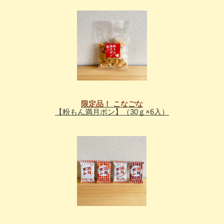
限定品！ こなごな
【粉もん満月ポン】（30ｇ×6入）