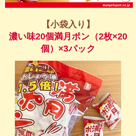
【小袋入り】
濃い味20個満月ポン（2枚×20
個）×3パック