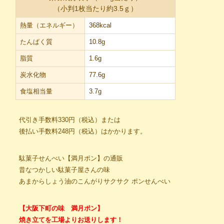
（小判1枚当たり約3.5ｇ）
熱量（エネルギー）
368kcal
たんぱく質
10.8g
脂質
1.6g
炭水化物
77.6g
食塩相当量
3.7g
代引き手数料330円（税込）または
後払い手数料248円（税込）はかかります。
駄菓子せんべい【満月ポン】の通販
昔なつかしい駄菓子屋さんの味
あまからしょう油のこんがりサクサク ポンせんべい
【大阪下町の味 満月ポン】
焼き立てを工場よりお送りします！