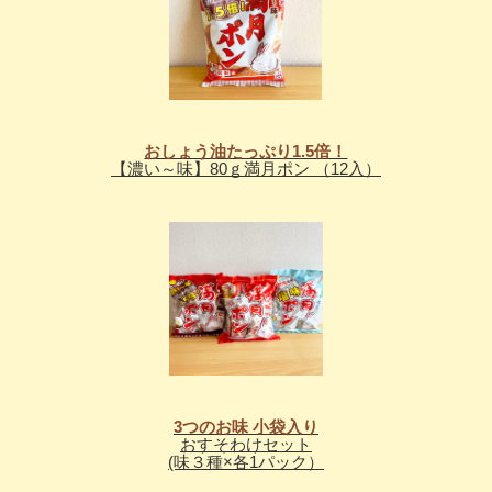
おしょう油たっぷり1.5倍！
【濃い～味】80ｇ満月ポン （12入）
3つのお味 小袋入り
おすそわけセット
(味３種×各1パック）