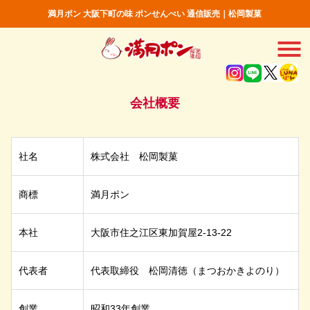
満月ポン 大阪下町の味 ポンせんべい 通信販売｜松岡製菓
会社概要
社名
株式会社 松岡製菓
商標
満月ポン
本社
大阪市住之江区東加賀屋2-13-22
代表者
代表取締役 松岡清徳（まつおかきよのり）
創業
昭和33年創業