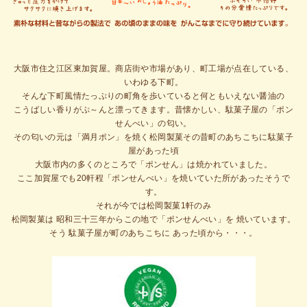
大阪市住之江区東加賀屋。商店街や市場があり、町工場が点在している、
いわゆる下町。
そんな下町風情たっぷりの町角を歩いていると何ともいえない醤油の
こうばしい香りがぷ～んと漂ってきます。昔懐かしい、駄菓子屋の「ポン
せんべい」の匂い。
その匂いの元は「満月ポン」を焼く松岡製菓その昔町のあちこちに駄菓子
屋があった頃
大阪市内の多くのところで「ポンせん」は焼かれていました。
ここ加賀屋でも20軒程「ポンせんべい」を焼いていた所があったそうで
す。
それが今では松岡製菓1軒のみ
松岡製菓は 昭和三十三年からこの地で「ポンせんべい」を 焼いています。
そう 駄菓子屋が町のあちこちに あった頃から・・・。