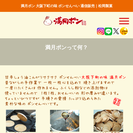
満月ポン 大阪下町の味 ポンせんべい 通信販売｜松岡製菓
満月ポンって何？