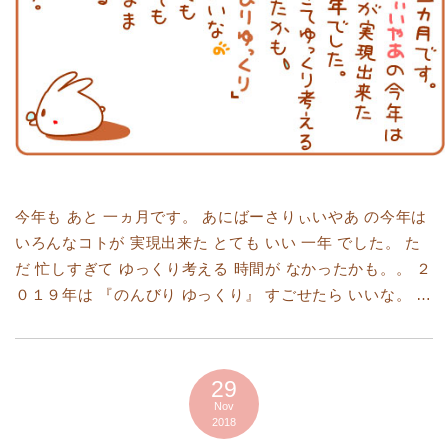
今年も あと 一ヵ月です。 あにばーさりぃいやあ の今年は
いろんなコトが 実現出来た とても いい 一年 でした。 た
だ 忙しすぎて ゆっくり考える 時間が なかったかも。。 ２
０１９年は 『のんびり ゆっくり』 すごせたら いいな。 …
29
Nov
2018