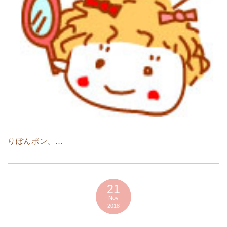
りぼんポン。…
21
Nov
2018