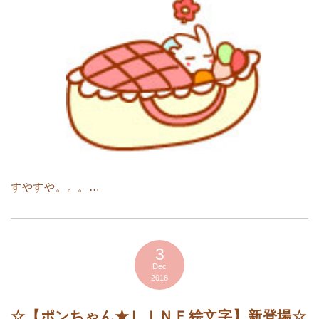
すやすや。。。…
3
Dec
2018
☆【ポンちゃん★ＬＩＮＥ絵文字】新登場☆