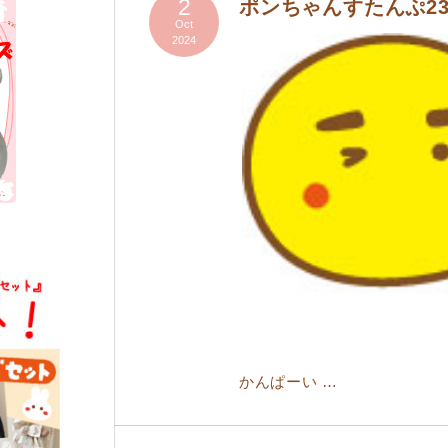
2
ポンちゃんすたんぷ23
Oct
2024
かんぱーい …