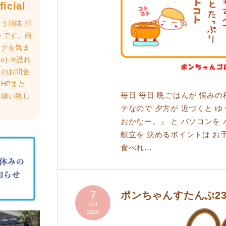
icial
う油味 満
トです。商
ロクを気ま
o) ※恐れ
らのお問合
HPまた
毎日 毎日 晩ごはんが 悩みの
お願い致し
テなので 夕方が 近づくと ゆ
おかなー。』 と パソコンを
献立を 決めるポイントは お手
食べれ…
7
ポンちゃんすたんぷ23
Oct
2024