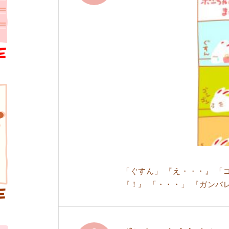
「ぐすん」 『え・・・』 「
『！』 「・・・」 『ガンバ