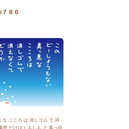
の７８６
な こころ は 消しゴム で 消
場所 だけは しんしん と 真っ白