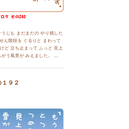
そうじも まだまだの やり残した
らせん階段を ぐるりと まわって
けど 立ち止まって ふっと 見上
ちがう風景が みえました。 …
の１９２