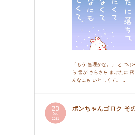
「もう 無理かな。」 と つぶ
ら 雪が さらさら まぶたに 
んなにも いとしくて。 …
20
ポンちゃんゴロク そ
Dec
2021