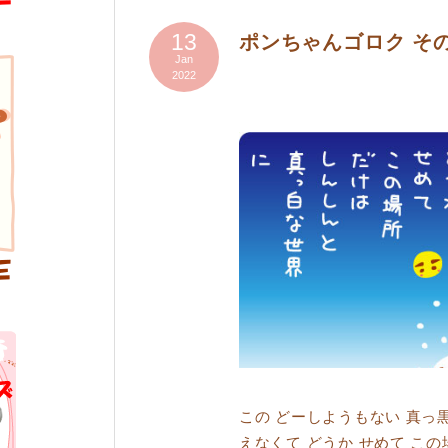
13
ポンちゃんゴロク そ
Jan
2022
この どーしようもない 真っ黒 
えなくて どうか せめて この