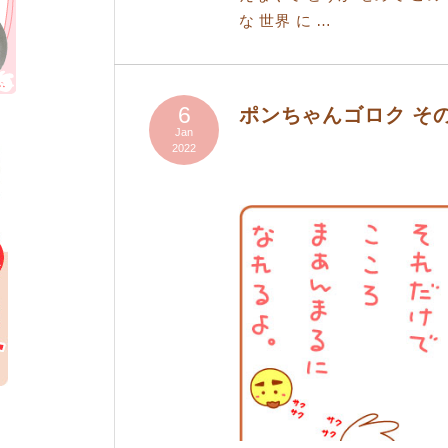
な 世界 に …
6
ポンちゃんゴロク そ
Jan
2022