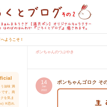
ドへようこそ！
ポンちゃんのつぶやき
icial
14
ポンちゃんゴロク そ
う油味 満
Jan
2022
トです。商
ロクを気ま
o) ※恐れ