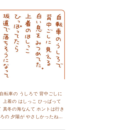
 自転車の うしろで 背中ごしに
 上着の はしっこ ひっぱって
て 真冬の海なんて ホントは行き
ろの 夕陽が やさしかったね…