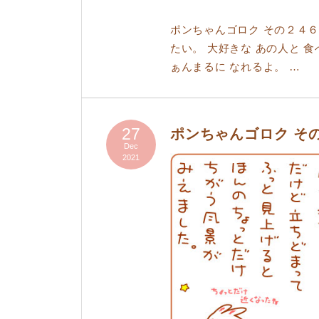
ポンちゃんゴロク その２４６
たい。 大好きな あの人と 食
ぁんまるに なれるよ。 …
27
ポンちゃんゴロク そ
Dec
2021