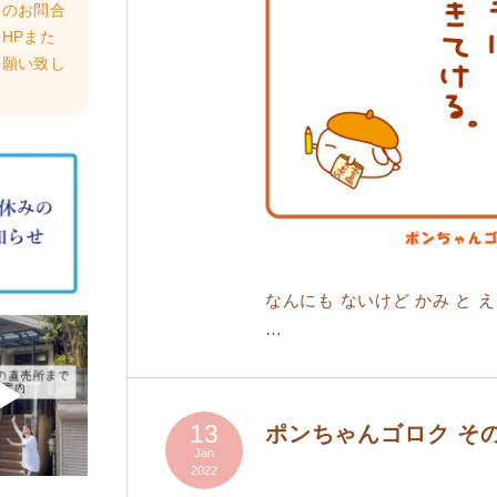
らのお問合
HPまた
お願い致し
なんにも ないけど かみ と 
…
13
ポンちゃんゴロク そ
Jan
2022