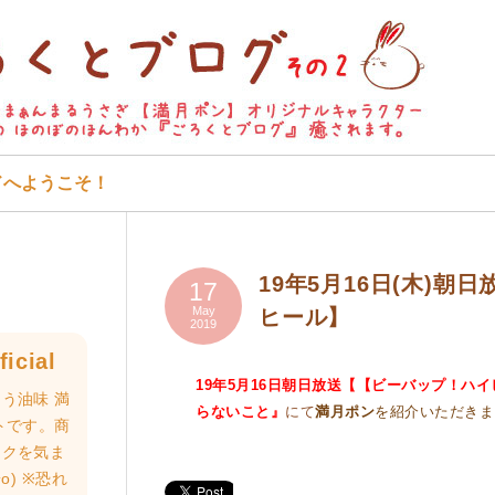
ドへようこそ！
19年5月16日(木)
17
May
ヒール】
2019
icial
19年5
月16日朝日放送【【ビーバップ！ハ
う油味 満
らないこと』
にて
満月ポン
を紹介いただきま
トです。商
ロクを気ま
o) ※恐れ