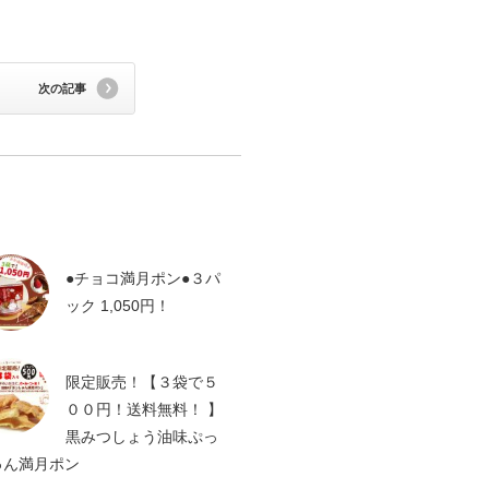
次の記事
●チョコ満月ポン●３パ
ック 1,050円！
限定販売！【３袋で５
００円！送料無料！ 】
黒みつしょう油味ぷっ
ゅん満月ポン