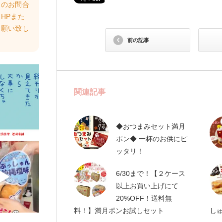
らのお問合
HPまた
お願い致し
前の記事
関連記事
◆おつまみセット満月
ポン◆ 一杯のお供にピ
ッタリ！
6/30まで！【２ケース
以上お買い上げにて
20%OFF！送料無
料！】満月ポンお試しセット
し