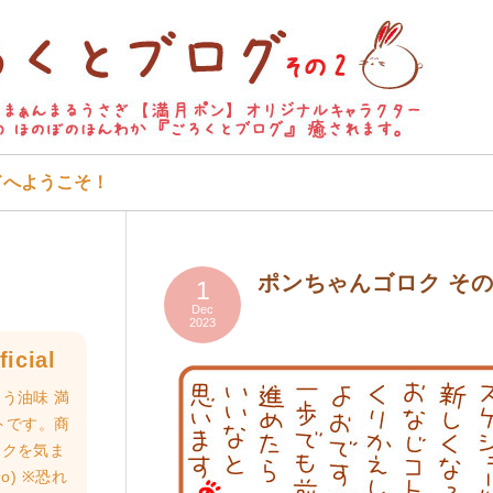
ドへようこそ！
ポンちゃんゴロク そ
1
Dec
2023
icial
う油味 満
トです。商
ロクを気ま
o) ※恐れ