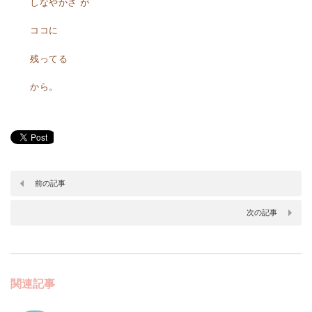
しなやかさ が
ココに
残ってる
から。
前の記事
次の記事
関連記事