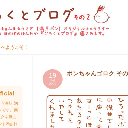
ドへようこそ！
ポンちゃんゴロク そ
19
Jul
2021
icial
う油味 満
トです。商
ロクを気ま
o) ※恐れ