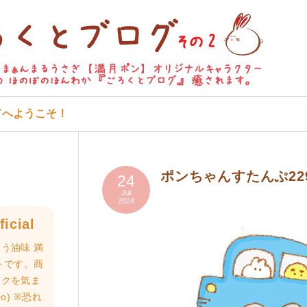
ドへようこそ！
ポンちゃんすたんぷ22
24
Jul
2024
icial
う油味 満
トです。商
ロクを気ま
o) ※恐れ