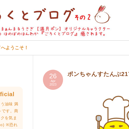
ドへようこそ！
ポンちゃんすたんぷ21
26
Apr
2023
icial
う油味 満
トです。商
ロクを気ま
o) ※恐れ