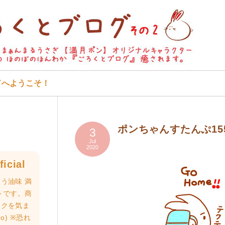
ドへようこそ！
ポンちゃんすたんぷ15
3
Jul
2020
icial
う油味 満
トです。商
ロクを気ま
o) ※恐れ