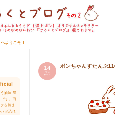
ドへようこそ！
ポンちゃんすたんぷ11
14
Nov
2018
icial
う油味 満
トです。商
ロクを気ま
o) ※恐れ