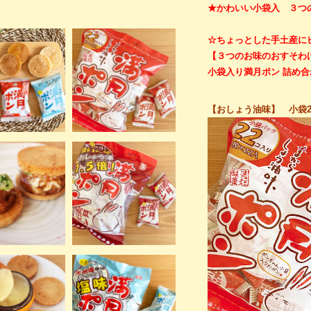
★かわいい小袋入 ３つ
☆ちょっとした手土産に
【３つのお味のおすそわ
小袋入り満月ポン 詰め合
【おしょう油味】 小袋2