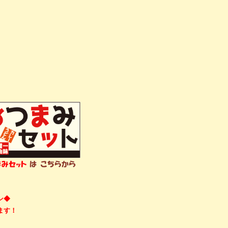
り
）
ン◆
ます！