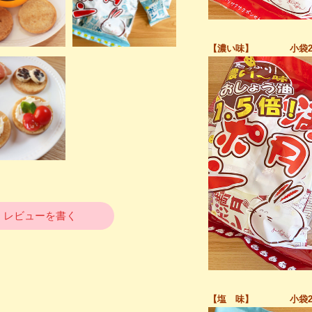
【濃い味】 小袋20
レビューを書く
【塩 味】 小袋20