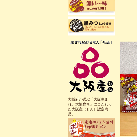
大阪府が選ぶ「大阪生ま
れ、大阪育ち」にこだわっ
た大阪産（もん）認定商
品。