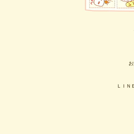
お
ＬＩＮ