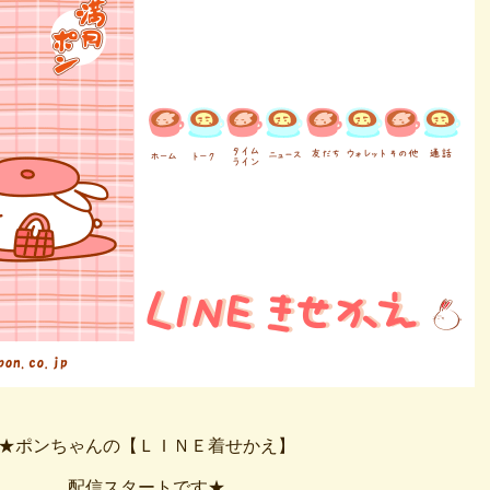
★ポンちゃんの【ＬＩＮＥ着せかえ】
配信スタートです★