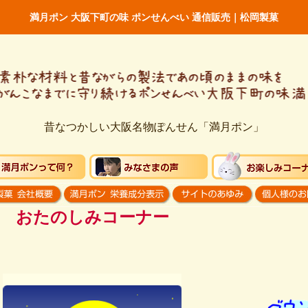
満月ポン 大阪下町の味 ポンせんべい 通信販売｜松岡製菓
昔なつかしい大阪名物ぽんせん「満月ポン」
おたのしみコーナー