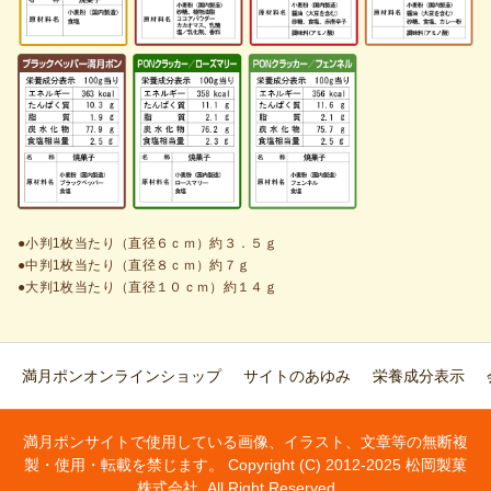
●小判1枚当たり（直径６ｃｍ）約３．５ｇ
●中判1枚当たり（直径８ｃｍ）約７ｇ
●大判1枚当たり（直径１０ｃｍ）約１４ｇ
満月ポンオンラインショップ
サイトのあゆみ
栄養成分表示
満月ポンサイトで使用している画像、イラスト、文章等の無断複
製・使用・転載を禁じます。 Copyright (C) 2012-2025 松岡製菓
株式会社. All Right Reserved.